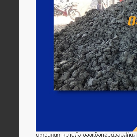
ENVIRONMENT
&
Antipollution
(สิ่ง
แวดล้อม
และ
ระบบ
ป้องกัน
มลพิษ)
INSTRUMENT
&
AUTOMATIONS
(อุปกรณ์
วัด
คุม
และ
ระบบ
ตะกอนหนัก หมายถึง ของแข็งที่จมตัวลงสู่ก้นภา