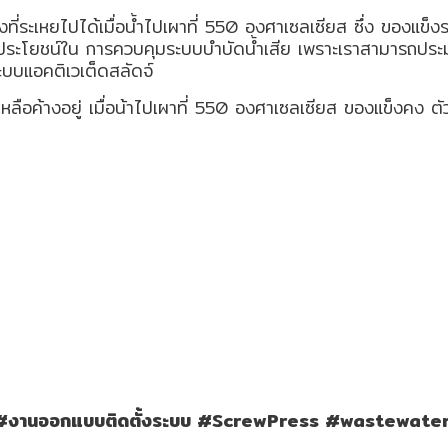
ี่ระเหยไปได้เมื่อน้ำไปเผาที่ 550 องศาเซลเซียส ซึ่ง ของแข็งระเ
มีประโยชน์ใน การควบคุมระบบบำบัดน้ำเสีย เพราะเราสามารถประม
บบแอคติเวเต็ดสลัดจ์
หลือค้างอยู่ เมื่อน้าไปเผาที่ 550 องศาเซลเซียส ของแข็งคง ตัวค
ุง #งานออกแบบติดตั้งระบบ #ScrewPress #wastewat