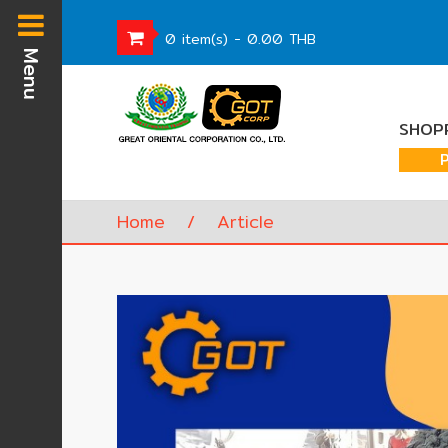
0 item(s) - 0.00 THB
Menu
Homepage
SHOPP
Waste
Water
Equipment
Home
/
Article
Pump
&
Valve
(อุปกรณ์
บำบัด
น้ำ
เสีย,
ปั๊ม
และ
วาล์ว)