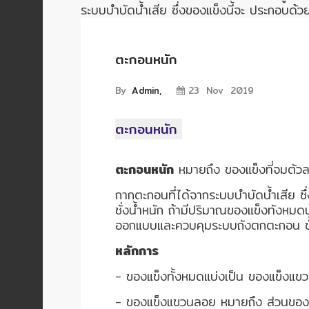
อัตโนมัติ)
ระบบบำบัดน้ำเสีย ซึ่งของแข็งนี้จะ ประกอบด้วย
เครื่อง
ตะกอนหนัก
วัด
คุณภาพ
By
Admin,
23 Nov 2019
น้ำ
และ
เซ็นเซอร์
ตะกอนหนัก
(Water
Analyzer
ตะกอนหนัก
หมายถึง ของแข็งที่จมตัวลง
&
Sensors)
กากตะกอนที่ได้จากระบบบำบัดน้ำเสีย ซึ่
ชั่งน้ำหนัก ถ้ามีปริมาณของแข็งทังหมด
ออกแบบและควบคุมระบบถังตกตะกอน ขั้นแ
FAN
,
หลักการ
BLOWER
- ของแข็งทั้งหมดแบ่งเป็น ของแข็งแ
,
PNEUMATIC
- ของแข็งแขวนลอย หมายถึง ส่วนของขอ
&