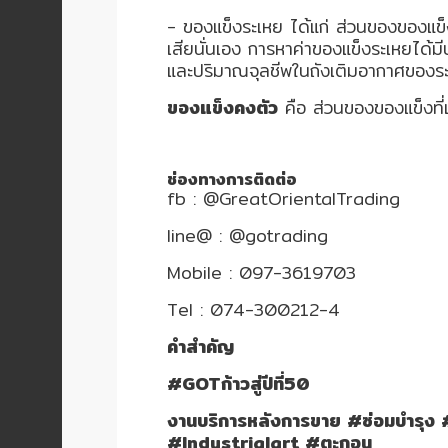
HYDRAULIC
- ของแข็งระเหย ได้แก่ ส่วนของของแข็งท
เสียนั่นเอง การหาค่าของแข็งระเหยได้
และปริมาณจุลชีพในถังเติมอากาศของระ
POWER
TRANSMISSION
ของแข็งคงตัว
คือ ส่วนของของแข็งที่เ
(มอเตอร์
เกียร์
และ
ช่องทางการติดต่อ
ระบบ
fb : @GreatOrientalTrading
ส่ง
line@ : @gotrading
กำลัง)
Mobile : 097-3619703
CONVEYOR
Tel : 074-300212-4
(โซ่
คำสำคัญ
และ
สายพาน
#GOTก้าวสู่ปีที่50
ลำเลียง
รวม
งานบริการหลังการขาย #ซ่อมบำร
อุ
#Industrialart #ตะกอน