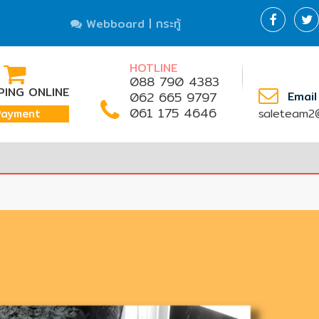
Webboard | กระทู้
HOTLINE
088 790 4383
ING ONLINE
062 665 9797
Email
061 175 4646
saleteam2@
Payment