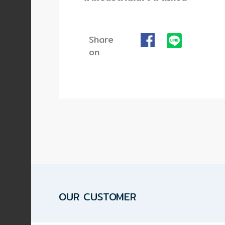
ปก
รณ์
อื่นๆ)
Share
on
Projects
Services
Repair
request
Reference
OUR CUSTOMER
News
&
Activity