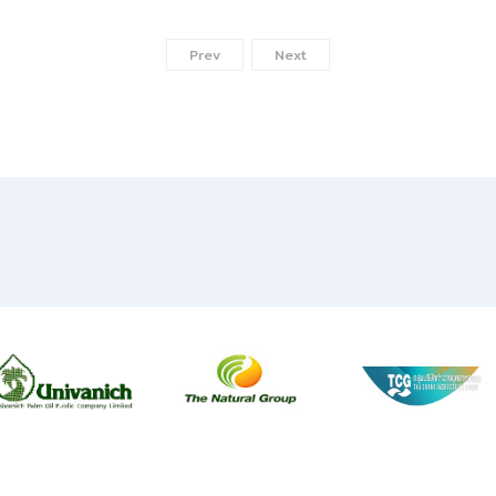
Prev
Next