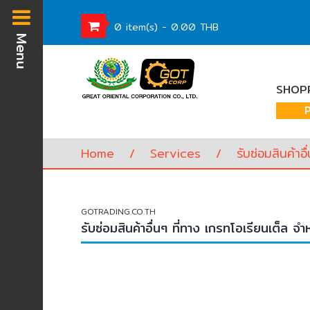
0 item(s) - 0.00 THB
Menu
Homepage
SHOPP
Waste
Water
Equipment
Home
/
Services
/
รับซ่อมสินค้าอ
Pump
&
Valve
(อุปกรณ์
GOTRADING.CO.TH
บำบัด
รับซ่อมสินค้าอื่นๆ ที่ทาง เกรทโอเรียนเต็ล จำ
น้ำ
เสีย,
ปั๊ม
และ
วาล์ว)