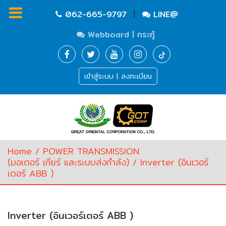
|
062-665-9797
LINE@
Webboard | กระทู้
Homepage
เข้าสู่ระบบ | ลงทะเบียน
Waste
Water
Equipment
Pump
&
Valve
(อุปกรณ์
Home
/
POWER TRANSMISSION
บำบัด
(มอเตอร์ เกียร์ และระบบส่งกำลัง)
/ Inverter (อินเวอร์
น้ำ
เตอร์ ABB )
เสีย,
ปั๊ม
และ
วาล์ว)
Inverter (อินเวอร์เตอร์ ABB )