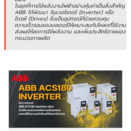
อัตโนมัติ)
ในยุคที่การใช้พลังงานไฟฟ้าอย่างคุ้มค่าเป็นสิ่งสำคัญ
ABB ได้พัฒนา อินเวอร์เตอร์ (Inverter) หรือ
ไดรฟ์ (Drives) ซึ่งเป็นอุปกรณ์ที่ช่วยควบคุม
เครื่อง
ความเร็วรอบของมอเตอร์ให้เหมาะสมกับโหลดที่ใช้งาน
วัด
ส่งผลให้ลดการใช้พลังงาน และเพิ่มประสิทธิภาพของ
คุณภาพ
กระบวนการผลิต
น้ำ
และ
เซ็นเซอร์
(Water
Analyzer
&
Sensors)
FAN
,
BLOWER
,
PNEUMATIC
&