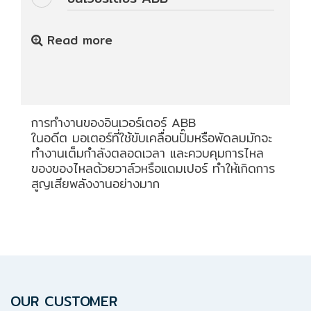
ปก
รณ์
อื่นๆ)
Read more
Projects
การทำงานของอินเวอร์เตอร์ ABB
Services
ในอดีต มอเตอร์ที่ใช้ขับเคลื่อนปั๊มหรือพัดลมมักจะ
ทำงานเต็มกำลังตลอดเวลา และควบคุมการไหล
ของของไหลด้วยวาล์วหรือแดมเปอร์ ทำให้เกิดการ
Repair
สูญเสียพลังงานอย่างมาก
request
Reference
News
&
OUR CUSTOMER
Activity