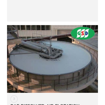
Data
Center
Document
About
Us
Contact
Us
Our
Customer
3