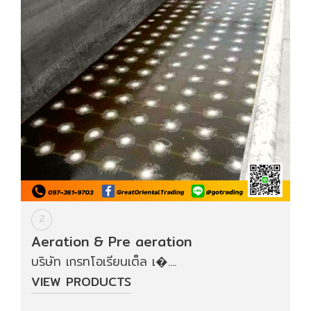
ปก
รณ์
อื่นๆ)
Projects
Services
Repair
request
2
Reference
Aeration & Pre aeration
บริษัท เกรทโอเรียนเต็ล เ�....
News
VIEW PRODUCTS
&
Activity