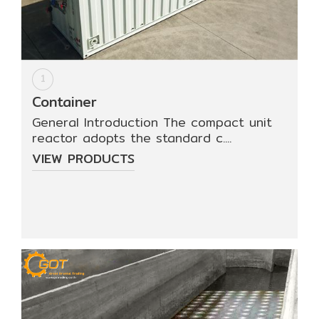
HYDRAULIC
POWER
TRANSMISSION
1
(มอเตอร์
Container
เกียร์
General Introduction The compact unit
และ
reactor adopts the standard c....
ระบบ
ส่ง
VIEW PRODUCTS
กำลัง)
CONVEYOR
(โซ่
และ
สายพาน
ลำเลียง
รวม
อุ