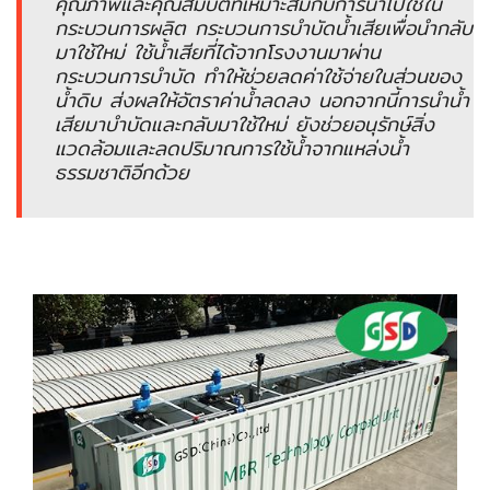
คุณภาพและคุณสมบัติที่เหมาะสมกับการนำไปใช้ใน
อัตโนมัติ)
กระบวนการผลิต กระบวนการบำบัดน้ำเสียเพื่อนำกลับ
มาใช้ใหม่ ใช้น้ำเสียที่ได้จากโรงงานมาผ่าน
กระบวนการบำบัด ทำให้ช่วยลดค่าใช้จ่ายในส่วนของ
เครื่อง
น้ำดิบ ส่งผลให้อัตราค่าน้ำลดลง นอกจากนี้การนำน้ำ
วัด
เสียมาบำบัดและกลับมาใช้ใหม่ ยังช่วยอนุรักษ์สิ่ง
คุณภาพ
แวดล้อมและลดปริมาณการใช้น้ำจากแหล่งน้ำ
น้ำ
ธรรมชาติอีกด้วย
และ
เซ็นเซอร์
(Water
Analyzer
&
Sensors)
FAN
,
BLOWER
,
PNEUMATIC
&