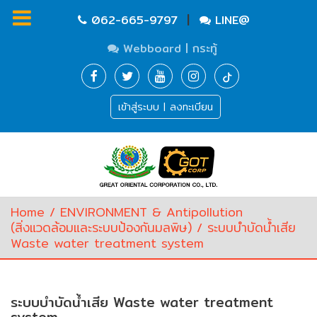
|
062-665-9797
LINE@
Webboard | กระทู้
Homepage
เข้าสู่ระบบ | ลงทะเบียน
Waste
Water
Equipment
Pump
&
Valve
(อุปกรณ์
Home
/
ENVIRONMENT & Antipollution
บำบัด
(สิ่งแวดล้อมและระบบป้องกันมลพิษ)
/ ระบบบำบัดน้ำเสีย
น้ำ
Waste water treatment system
เสีย,
ปั๊ม
และ
วาล์ว)
ระบบบำบัดน้ำเสีย Waste water treatment