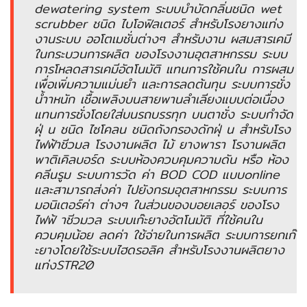
dewatering system ระบบบําบัดกลิ่นชนิด wet
HYDRAULIC
scrubber ชนิด ไบโอฟิลเตอร์ สําหรับโรงยางแท่ง
งานระบบ ออโตเมชั่นต่างๆ สําหรับงาน ผสมสารเคมี
ในกระบวนการผลิต ของโรงงานอุตสาหกรรม ระบบ
POWER
การโหลดสารเคมีอัตโนมัติ แทนการใช้คนใน การผสม
TRANSMISSION
เพื่อเพิ่มความแม่นยํา และการลดต้นทุน ระบบการชั่ง
(มอเตอร์
น้ำาหนัก เชื้อเพลิงบนสายพานลําเลียงแบบต่อเนื่อง
เกียร์
แทนการชั่งโดยใส่บนรถบรรทุก บนตาชั่ง ระบบกําจัด
และ
ฝุ่ น ชนิด ไซโคลน ชนิดถังกรองดักฝุ่ น สําหรับโรง
ระบบ
ไฟฟ้าชีวมล โรงงานผลิต ไม้ ยางพารา โรงานผลิต
ส่ง
พาติเคิลบอร์ด ระบบห้องควบคุมความดัน หรือ ห้อง
กำลัง)
คลีนรูม ระบบการวัด ค่า BOD COD แบบonline
และสามารถส่งค่า ไปยังกรมอุตสาหกรรม ระบบการ
มอนิเตอร์ค่า ต่างๆ ในส่วนของบอยเลอร์ ของโรง
CONVEYOR
ไฟฟ้ าชีวมวล ระบบเก๊ะยางอัตโนมัติ ที่ใช้คนใน
(โซ่
ควบคุมน้อย ลดค่า ใช้จ่ายในการผลิต ระบบการยกเก๊
และ
ะยางโดยใช้ระบบไฮดรอลิค สําหรับโรงงานผลิตยาง
สายพาน
แท่งSTR20
ลำเลียง
รวม
อุ