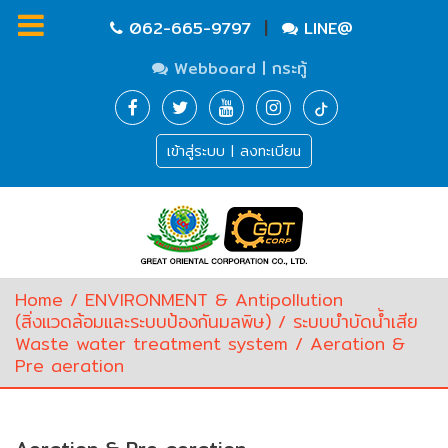
|
062-665-9797
LINE@
Webboard | กระทู้
Homepage
เข้าสู่ระบบ | ลงทะเบียน
Waste
Water
Equipment
Pump
&
Valve
(อุปกรณ์
Home
/
ENVIRONMENT & Antipollution
บำบัด
(สิ่งแวดล้อมและระบบป้องกันมลพิษ)
/
ระบบบำบัดน้ำเสีย
น้ำ
Waste water treatment system
/ Aeration &
เสีย,
Pre aeration
ปั๊ม
และ
วาล์ว)