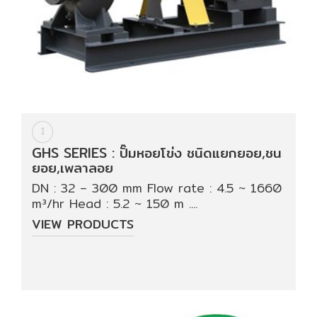
HYDRAULIC
POWER
TRANSMISSION
(มอเตอร์
เกียร์
และ
1
ระบบ
GHS SERIES : ปั๊มหอยโข่ง ชนิดแยกยอย,ชน
ส่ง
ยอย,เพลาลอย
กำลัง)
DN : 32 – 300 mm Flow rate : 4.5 ~ 1660
m³/hr Head : 5.2 ~ 150 m ....
CONVEYOR
VIEW PRODUCTS
(โซ่
และ
สายพาน
ลำเลียง
รวม
อุ