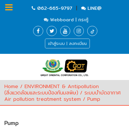
|
062-665-9797
LINE@
Webboard | กระทู้
Homepage
เข้าสู่ระบบ | ลงทะเบียน
Waste
Water
Equipment
Pump
&
Valve
(อุปกรณ์
Home
/
ENVIRONMENT & Antipollution
บำบัด
(สิ่งแวดล้อมและระบบป้องกันมลพิษ)
/
ระบบบำบัดอากาศ
น้ำ
Air pollution treatment system
/ Pump
เสีย,
ปั๊ม
และ
วาล์ว)
Pump