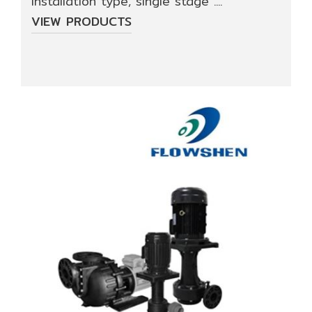
installation type, single stage ....
VIEW PRODUCTS
Data
Center
Document
About
Us
Contact
Us
Our
Customer