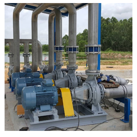
ENVIRONMENT
&
Antipollution
(สิ่ง
แวดล้อม
และ
ระบบ
ป้องกัน
มลพิษ)
INSTRUMENT
&
AUTOMATIONS
(อุปกรณ์
วัด
คุม
และ
ระบบ