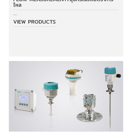
ไหล
....
Data
VIEW PRODUCTS
Center
Document
About
Us
Contact
Us
Our
Customer