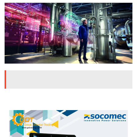
ENVIRONMENT
&
Antipollution
(สิ่ง
แวดล้อม
และ
ระบบ
ป้องกัน
มลพิษ)
INSTRUMENT
&
AUTOMATIONS
(อุปกรณ์
วัด
คุม
และ
ระบบ