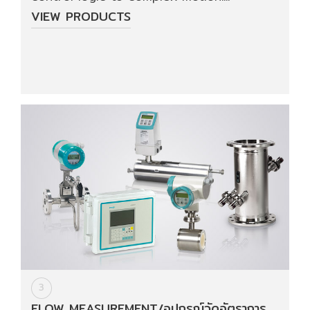
ปก
VIEW PRODUCTS
รณ์
อื่นๆ)
Projects
Services
Repair
request
Reference
News
3
&
Activity
FLOW MEASUREMENT/อุปกรณ์วัดอัตราการ