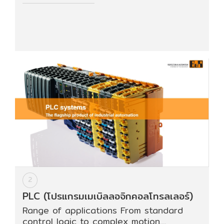
HYDRAULIC
POWER
TRANSMISSION
(มอเตอร์
เกียร์
และ
ระบบ
ส่ง
กำลัง)
CONVEYOR
(โซ่
และ
2
สายพาน
PLC (โปรแกรมเมเบิลลอจิกคอลโทรลเลอร์)
ลำเลียง
รวม
Range of applications From standard
อุ
control logic to complex motion....