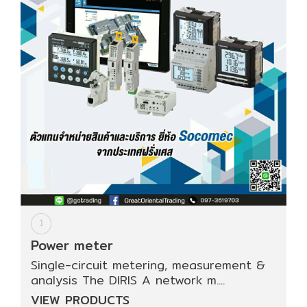
อัตโนมัติ)
เครื่อง
วัด
คุณภาพ
น้ำ
และ
เซ็นเซอร์
(Water
Analyzer
&
Sensors)
1
FAN
Power meter
,
BLOWER
Single-circuit metering, measurement &
,
analysis The DIRIS A network m....
PNEUMATIC
VIEW PRODUCTS
&