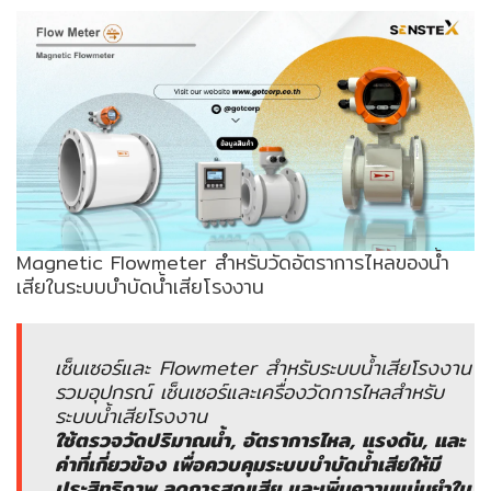
ENVIRONMENT
&
Antipollution
(สิ่ง
แวดล้อม
และ
ระบบ
ป้องกัน
มลพิษ)
Magnetic Flowmeter สำหรับวัดอัตราการไหลของน้ำ
เสียในระบบบำบัดน้ำเสียโรงงาน
INSTRUMENT
&
AUTOMATIONS
เซ็นเซอร์และ Flowmeter สำหรับระบบน้ำเสียโรงงาน
(อุปกรณ์
รวมอุปกรณ์ เซ็นเซอร์และเครื่องวัดการไหลสำหรับ
วัด
ระบบน้ำเสียโรงงาน
คุม
ใช้ตรวจวัดปริมาณน้ำ, อัตราการไหล, แรงดัน, และ
และ
ค่าที่เกี่ยวข้อง เพื่อควบคุมระบบบำบัดน้ำเสียให้มี
ระบบ
ประสิทธิภาพ ลดการสูญเสีย และเพิ่มความแม่นยำใน