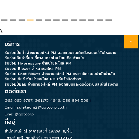
Data
Center
\
บริการ
Document
รับซ่อมปั๊มน้ำ จำหน่ายอะไหล่ PM ออกแบบและติดตั้งระบบน้ำในโรงงาน
รับซ่อมสินค้าอื่นๆ ที่ทาง เกรทโอเรียนเต็ล จำหน่าย
รับซ่อม Hi-pressure จำหน่ายอะไหล่ PM
About
รับซ่อม Blower จำหน่ายอะไหล่ PM
Us
รับซ่อม Root Blower จำหน่ายอะไหล่ PM ตรวจเช็คระบบบำบัดน้ำเสีย
รับซ่อมเกียร์ จำหน่ายอะไหล่ PM เกียร์ชนิดต่างๆ
รับซ่อมปั๊มลม จำหน่ายอะไหล่ PM ออกแบบและติดตั้งระบบลมในโรงงาน
ติดต่อเรา
Contact
Us
062 665 9797
,
061175 4646
,
089 894 5594
Email:
saleteam2@gotcorp.co.th
Line: @gotcorp
Our
ที่อยู่
Customer
สำนักงานใหญ่ อาคารเลขที่ 19/20 หมู่ที่ 3
แขวงฉิมพลี เขตตลิ่งชัน กรุงเทพฯ 10170