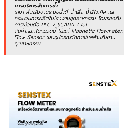
อัตโนมัติ)
การบริหารจัดการน้ำ
เหมาะสำหรับงานระบบน้ำดี น้ำเสีย น้ำรีไซเคิล และ
กระบวนการผลิตในโรงงานอุตสาหกรรม โดยรองรับ
เครื่อง
การเชื่อมต่อ PLC / SCADA / IoT
วัด
สินค้าหลักในหมวดนี้ ได้แก่ Magnetic Flowmeter,
คุณภาพ
Flow Sensor และอุปกรณ์วัดการไหลสำหรับงาน
น้ำ
อุตสาหกรรม
และ
เซ็นเซอร์
(Water
Analyzer
&
Sensors)
FAN
,
BLOWER
,
PNEUMATIC
&