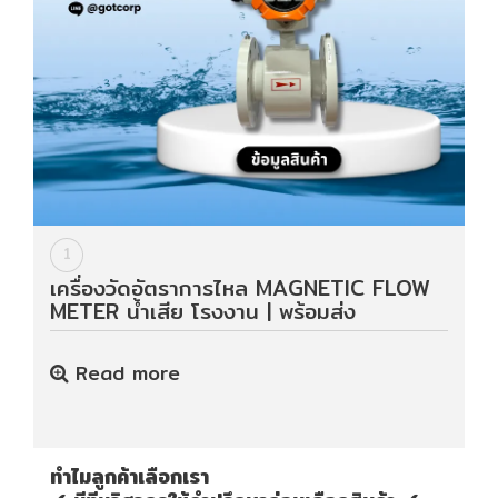
HYDRAULIC
POWER
TRANSMISSION
(มอเตอร์
เกียร์
และ
ระบบ
ส่ง
1
กำลัง)
เครื่องวัดอัตราการไหล MAGNETIC FLOW
METER น้ำเสีย โรงงาน | พร้อมส่ง
CONVEYOR
(โซ่
Read more
และ
สายพาน
ลำเลียง
รวม
ทำไมลูกค้าเลือกเรา
อุ