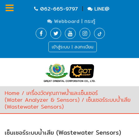
|
062-665-9797
LINE@
Webboard | กระทู้
Homepage
เข้าสู่ระบบ | ลงทะเบียน
Waste
Water
Equipment
Pump
&
Valve
(อุปกรณ์
Home
/
เครื่องวัดคุณภาพน้ำและเซ็นเซอร์
บำบัด
(Water Analyzer & Sensors)
/ เซ็นเซอร์ระบบน้ำเสีย
น้ำ
(Wastewater Sensors)
เสีย,
ปั๊ม
และ
วาล์ว)
เซ็นเซอร์ระบบน้ำเสีย (Wastewater Sensors)