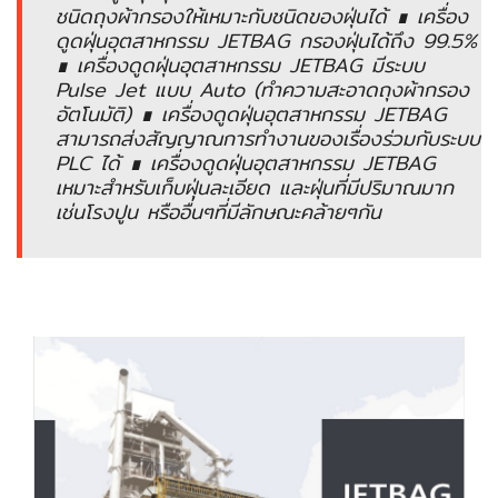
อัตโนมัติ)
ชนิดถุงผ้ากรองให้เหมาะกับชนิดของฝุ่นได้ ∎ เครื่อง
ดูดฝุ่นอุตสาหกรรม JETBAG กรองฝุ่นได้ถึง 99.5%
∎ เครื่องดูดฝุ่นอุตสาหกรรม JETBAG มีระบบ
เครื่อง
Pulse Jet แบบ Auto (ทำความสะอาดถุงผ้ากรอง
วัด
อัตโนมัติ) ∎ เครื่องดูดฝุ่นอุตสาหกรรม JETBAG
คุณภาพ
สามารถส่งสัญญาณการทำงานของเรื่องร่วมกับระบบ
น้ำ
PLC ได้ ∎ เครื่องดูดฝุ่นอุตสาหกรรม JETBAG
และ
เหมาะสำหรับเก็บฝุ่นละเอียด และฝุ่นที่มีปริมาณมาก
เซ็นเซอร์
เช่นโรงปูน หรืออื่นๆที่มีลักษณะคล้ายๆกัน
(Water
Analyzer
&
Sensors)
FAN
,
BLOWER
,
PNEUMATIC
&