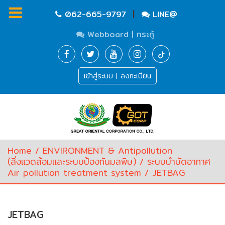
|
062-665-9797
LINE@
Webboard | กระทู้
Homepage
เข้าสู่ระบบ | ลงทะเบียน
Waste
Water
Equipment
Pump
&
Valve
(อุปกรณ์
Home
/
ENVIRONMENT & Antipollution
บำบัด
(สิ่งแวดล้อมและระบบป้องกันมลพิษ)
/
ระบบบำบัดอากาศ
น้ำ
Air pollution treatment system
/ JETBAG
เสีย,
ปั๊ม
และ
วาล์ว)
JETBAG