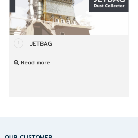
HYDRAULIC
POWER
TRANSMISSION
(มอเตอร์
JETBAG
1
เกียร์
และ
ระบบ
Read more
ส่ง
กำลัง)
CONVEYOR
(โซ่
และ
สายพาน
ลำเลียง
รวม
อุ
OUR CUSTOMER